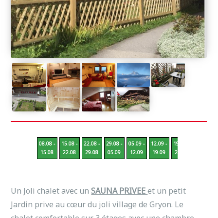
08.08 -
15.08 -
22.08 -
29.08 -
05.09 -
12.09 -
19.09 -
26.09 -
15.08
22.08
29.08
05.09
12.09
19.09
26.09
03.10
Un Joli chalet avec un
SAUNA PRIVEE
et un petit
Jardin prive au cœur du joli village de Gryon. Le