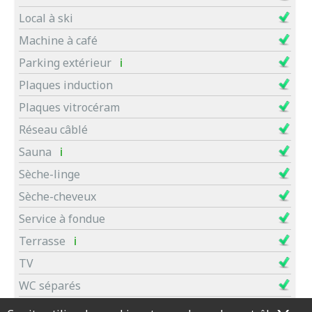
Local à ski
Machine à café
Parking extérieur
ℹ
Plaques induction
Plaques vitrocéram
Réseau câblé
Sauna
ℹ
Sèche-linge
Sèche-cheveux
Service à fondue
Terrasse
ℹ
TV
WC séparés
Wifi