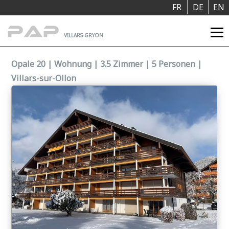
Cookie-Einstellungen
FR
DE
EN
VILLARS-GRYON
Opale 20 | Wohnung | 3.5 Zimmer | 5 Personen |
Villars-sur-Ollon