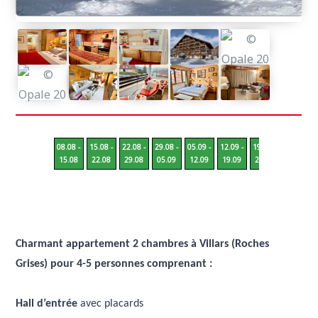
08.08 -
15.08 -
22.08 -
29.08 -
05.09 -
12.09 -
19.09 -
26.09 -
15.08
22.08
29.08
05.09
12.09
19.09
26.09
03.10
Charmant appartement 2 chambres à Villars (Roches
Grises) pour 4-5 personnes comprenant :
Hall d’entrée
avec placards