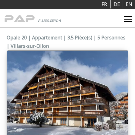
Panneau de gestion des cookies
FR
DE
EN
VILLARS-GRYON
Opale 20 | Appartement | 3.5 Pièce(s) | 5 Personnes
| Villars-sur-Ollon