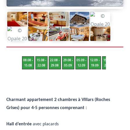
08.08 -
15.08 -
22.08 -
29.08 -
05.09 -
12.09 -
19.09 -
26.09 -
15.08
22.08
29.08
05.09
12.09
19.09
26.09
03.10
Charmant appartement 2 chambres à Villars (Roches
Grises) pour 4-5 personnes comprenant :
Hall d’entrée
avec placards