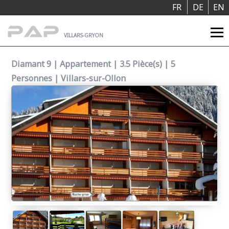
Panneau de gestion des cookies
FR
DE
EN
VILLARS-GRYON
Diamant 9 | Appartement | 3.5 Pièce(s) | 5
Personnes | Villars-sur-Ollon