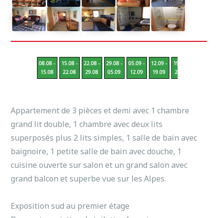
08.08 -
15.08 -
22.08 -
29.08 -
05.09 -
12.09 -
19.09 -
26.09 -
15.08
22.08
29.08
05.09
12.09
19.09
26.09
03.10
Appartement de 3 pièces et demi avec 1 chambre
grand lit double, 1 chambre avec deux lits
superposés plus 2 lits simples, 1 salle de bain avec
baignoire, 1 petite salle de bain avec douche, 1
cuisine ouverte sur salon et un grand salon avec
grand balcon et superbe vue sur les Alpes.
Exposition sud au premier étage