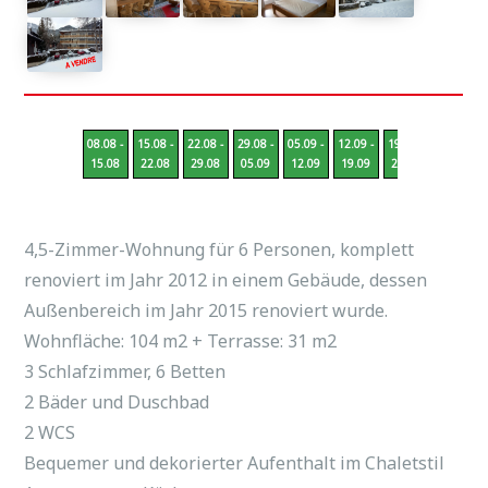
08.08 -
15.08 -
22.08 -
29.08 -
05.09 -
12.09 -
19.09 -
26.09 -
15.08
22.08
29.08
05.09
12.09
19.09
26.09
03.10
4,5-Zimmer-Wohnung für 6 Personen, komplett
renoviert im Jahr 2012 in einem Gebäude, dessen
Außenbereich im Jahr 2015 renoviert wurde.
Wohnfläche: 104 m2 + Terrasse: 31 m2
3 Schlafzimmer, 6 Betten
2 Bäder und Duschbad
2 WCS
Bequemer und dekorierter Aufenthalt im Chaletstil