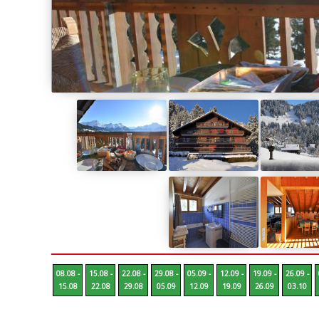
08.08 -
15.08 -
22.08 -
29.08 -
05.09 -
12.09 -
19.09 -
26.09 -
15.08
22.08
29.08
05.09
12.09
19.09
26.09
03.10