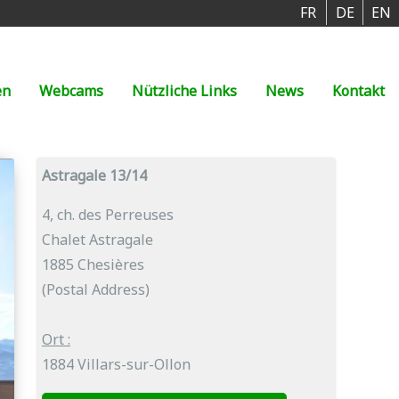
FR
DE
EN
en
Webcams
Nützliche Links
News
Kontakt
Astragale 13/14
4, ch. des Perreuses
Chalet Astragale
1885 Chesières
(Postal Address)
Ort :
1884 Villars-sur-Ollon