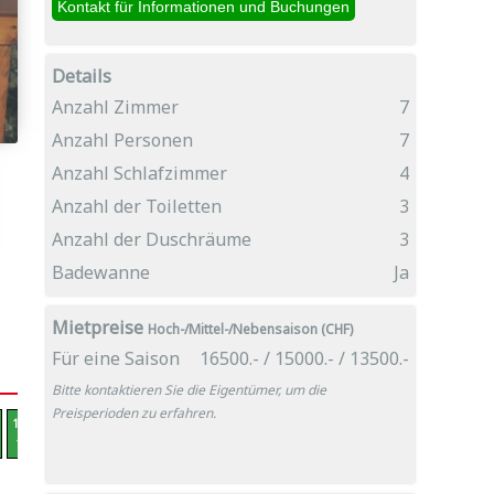
Details
Anzahl Zimmer
7
Anzahl Personen
7
Anzahl Schlafzimmer
4
Anzahl der Toiletten
3
Anzahl der Duschräume
3
Badewanne
Ja
Mietpreise
Hoch-/Mittel-/Nebensaison (CHF)
Für eine Saison
16500.- / 15000.- / 13500.-
Bitte kontaktieren Sie die Eigentümer, um die
Preisperioden zu erfahren.
12.12 -
19.12 -
26.12 -
02.01 -
09.01 -
16.01 -
23.01 -
30.01 -
06.02 -
13.0
19.12
26.12
02.01
09.01
16.01
23.01
30.01
06.02
13.02
20.